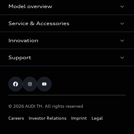
Model overview
Service & Accessories
All Models
Innovation
Audi Genuine Parts and Accessories
Audi Warranty
Support
Vorsprung durch Technik
Audi Roadside Assistance
Audi Sport
Request a test drive
Service Appointment
Audi quattro
Contact & Service
© 2026 AUDI TH. All rights reserved
Careers
Investor Relations
Imprint
Legal